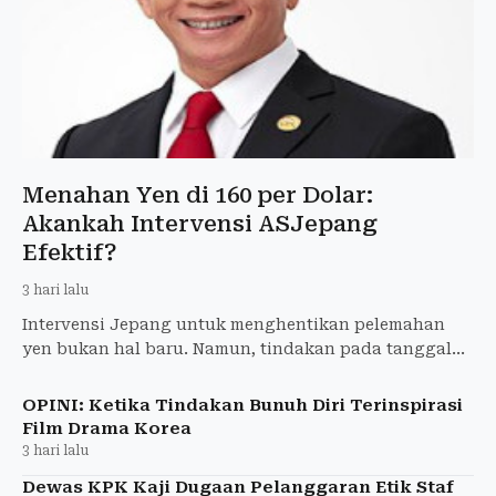
Menahan Yen di 160 per Dolar:
Akankah Intervensi ASJepang
Efektif?
3 hari lalu
Intervensi Jepang untuk menghentikan pelemahan
yen bukan hal baru. Namun, tindakan pada tanggal
30-31 Juli 2026 ini berbeda karena Amerika Serikat
tidak lagi ha
OPINI: Ketika Tindakan Bunuh Diri Terinspirasi
Film Drama Korea
3 hari lalu
Dewas KPK Kaji Dugaan Pelanggaran Etik Staf