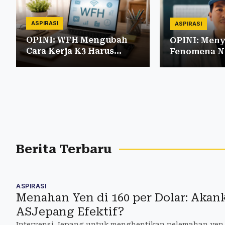
ASPIRASI
ASPIRASI
OPINI: WFH Mengubah
OPINI: Meny
Cara Kerja K3 Harus
Fenomena 
Mengubah Cara Berpikir
Mahasiswa d
Jogja
Berita Terbaru
ASPIRASI
Menahan Yen di 160 per Dolar: Akan
ASJepang Efektif?
Intervensi Jepang untuk menghentikan pelemahan yen