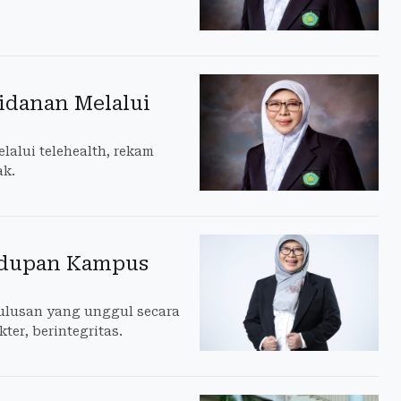
bidanan Melalui
alui telehealth, rekam
ak.
hidupan Kampus
lulusan yang unggul secara
er, berintegritas.