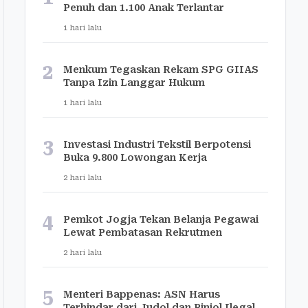
Penuh dan 1.100 Anak Terlantar
1 hari lalu
2
Menkum Tegaskan Rekam SPG GIIAS
Tanpa Izin Langgar Hukum
1 hari lalu
3
Investasi Industri Tekstil Berpotensi
Buka 9.800 Lowongan Kerja
2 hari lalu
4
Pemkot Jogja Tekan Belanja Pegawai
Lewat Pembatasan Rekrutmen
2 hari lalu
5
Menteri Bappenas: ASN Harus
Terhindar dari Judol dan Pinjol Ilegal