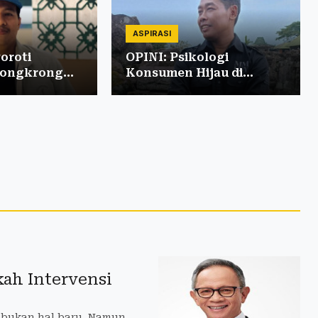
ASPIRASI
oroti
OPINI: Psikologi
Nongkrong
Konsumen Hijau di
i Coffee Shop
Tengah Krisis Iklim
kah Intervensi
 bukan hal baru. Namun,