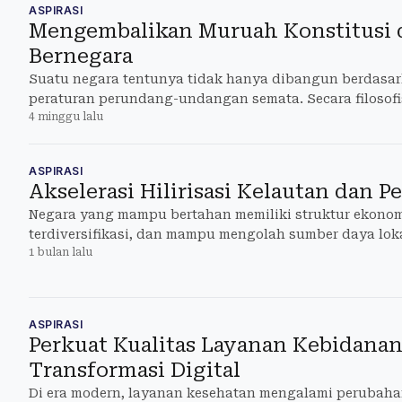
ASPIRASI
Mengembalikan Muruah Konstitusi 
Bernegara
Suatu negara tentunya tidak hanya dibangun berdasar
peraturan perundang-undangan semata. Secara filosofis,
4 minggu lalu
suatu nilai
ASPIRASI
Akselerasi Hilirisasi Kelautan dan P
Negara yang mampu bertahan memiliki struktur ekonomi
terdiversifikasi, dan mampu mengolah sumber daya loka
1 bulan lalu
tambah
ASPIRASI
Perkuat Kualitas Layanan Kebidanan
Transformasi Digital
Di era modern, layanan kesehatan mengalami perubaha