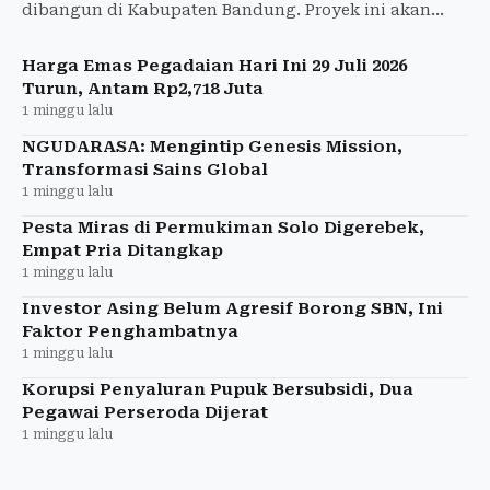
dibangun di Kabupaten Bandung. Proyek ini akan
mengolah 2.131 ton sampah per hari dan
menghasilkan listrik 40,79 M
Harga Emas Pegadaian Hari Ini 29 Juli 2026
Turun, Antam Rp2,718 Juta
1 minggu lalu
NGUDARASA: Mengintip Genesis Mission,
Transformasi Sains Global
1 minggu lalu
Pesta Miras di Permukiman Solo Digerebek,
Empat Pria Ditangkap
1 minggu lalu
Investor Asing Belum Agresif Borong SBN, Ini
Faktor Penghambatnya
1 minggu lalu
Korupsi Penyaluran Pupuk Bersubsidi, Dua
Pegawai Perseroda Dijerat
1 minggu lalu